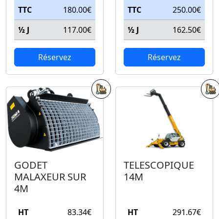
TTC
180.00€
TTC
250.00€
½ J
117.00€
½ J
162.50€
Réservez
Réservez
GODET
TELESCOPIQUE
MALAXEUR SUR
14M
4M
HT
83.34€
HT
291.67€