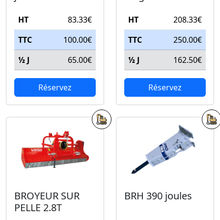
HT
83.33€
HT
208.33€
TTC
100.00€
TTC
250.00€
½ J
65.00€
½ J
162.50€
Réservez
Réservez
BROYEUR SUR
BRH 390 joules
PELLE 2.8T