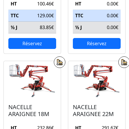
HT
100.46€
HT
0.00€
TTC
129.00€
TTC
0.00€
½ J
83.85€
½ J
0.00€
Réservez
Réservez
NACELLE
NACELLE
ARAIGNEE 18M
ARAIGNEE 22M
HT
232.86€
HT
291.67€