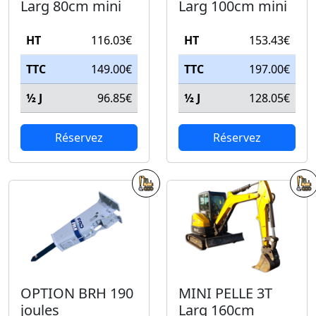
Larg 80cm mini
Larg 100cm mini
HT
116.03€
HT
153.43€
TTC
149.00€
TTC
197.00€
½ J
96.85€
½ J
128.05€
Réservez
Réservez
OPTION BRH 190
MINI PELLE 3T
joules
Larg 160cm