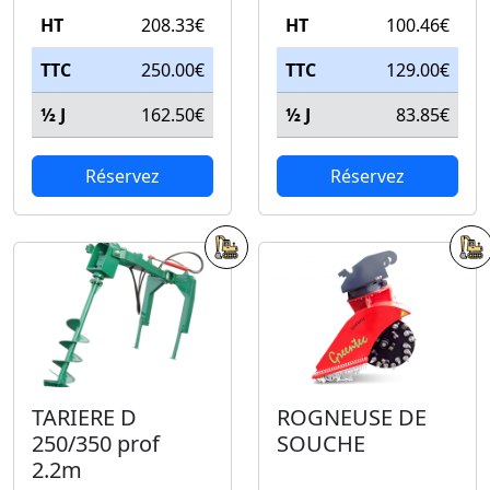
HT
208.33€
HT
100.46€
TTC
250.00€
TTC
129.00€
½ J
162.50€
½ J
83.85€
Réservez
Réservez
TARIERE D
ROGNEUSE DE
250/350 prof
SOUCHE
2.2m