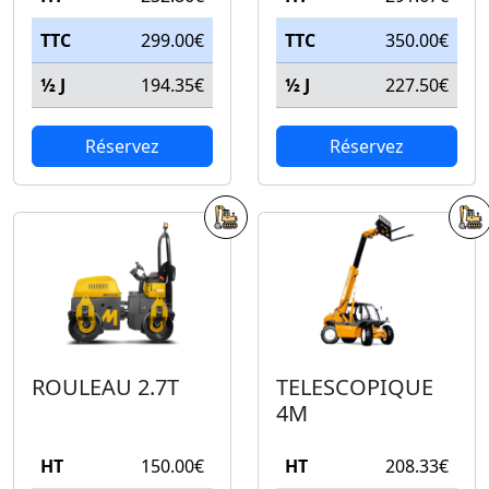
TTC
299.00€
TTC
350.00€
½ J
194.35€
½ J
227.50€
Réservez
Réservez
ROULEAU 2.7T
TELESCOPIQUE
4M
HT
150.00€
HT
208.33€